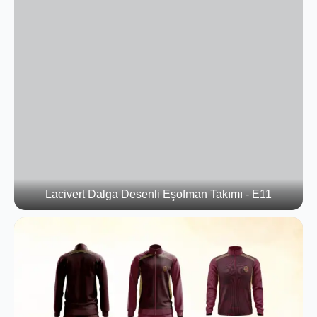
Lacivert Dalga Desenli Eşofman Takımı - E11