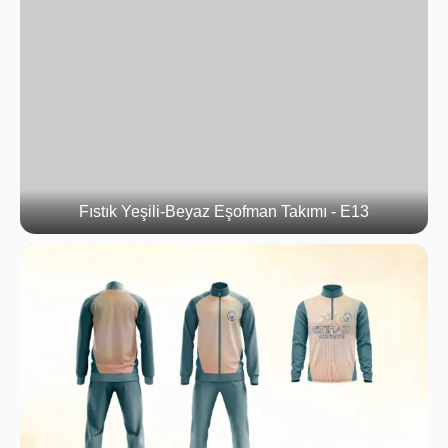
Fıstık Yeşili-Beyaz Eşofman Takımı - E13