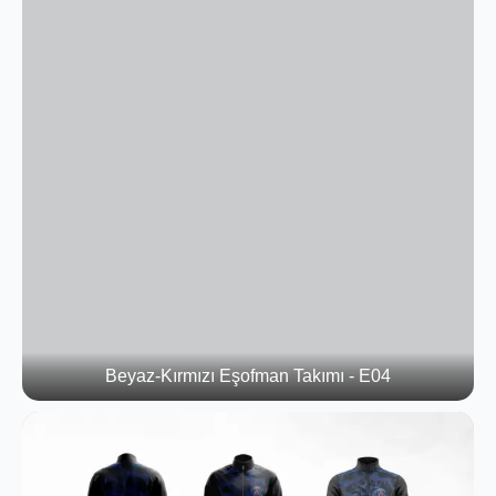
Beyaz-Kırmızı Eşofman Takımı - E04