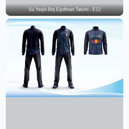
Su Yeşili-Bej Eşofman Takımı - E12