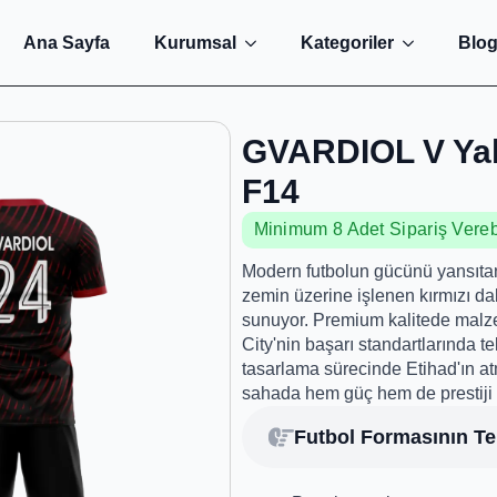
Ana Sayfa
Kurumsal
Kategoriler
Blo
GVARDIOL V Yak
F14
Minimum 8 Adet Sipariş Verebi
Modern futbolun gücünü yansıta
zemin üzerine işlenen kırmızı dalg
sunuyor. Premium kalitede malze
City'nin başarı standartlarında t
tasarlama sürecinde Etihad'ın a
sahada hem güç hem de prestiji 
Futbol Formasının Tek