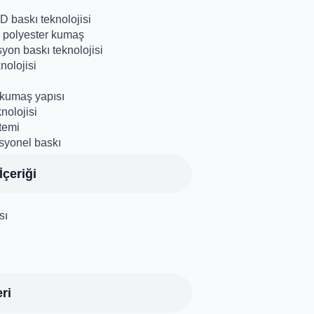
D baskı teknolojisi
 polyester kumaş
yon baskı teknolojisi
nolojisi
 kumaş yapısı
knolojisi
temi
syonel baskı
çeriği
sı
ri