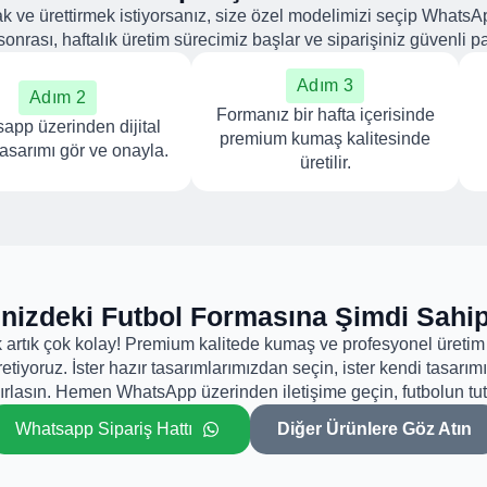
ak ve ürettirmek istiyorsanız, size özel modelimizi seçip WhatsAp
sonrası, haftalık üretim sürecimiz başlar ve siparişiniz güvenli pa
Adım 3
Adım 2
Formanız bir hafta içerisinde
app üzerinden dijital
premium kumaş kalitesinde
tasarımı gör ve onayla.
üretilir.
inizdeki Futbol Formasına Şimdi Sahip
 artık çok kolay! Premium kalitede kumaş ve profesyonel üretim 
retiyoruz. İster hazır tasarımlarımızdan seçin, ister kendi tasarım
azırlasın. Hemen WhatsApp üzerinden iletişime geçin, futbolun t
Whatsapp Sipariş Hattı
Diğer Ürünlere Göz Atın