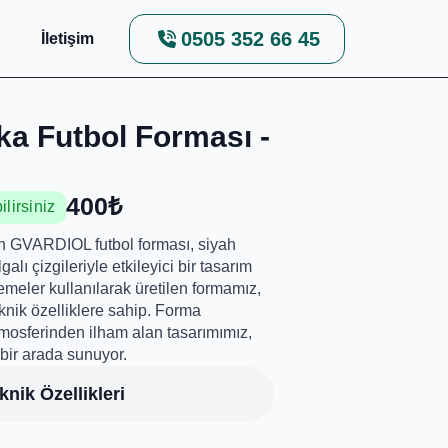
0505 352 66 45
g
İletişim
a Futbol Forması -
400₺
lirsiniz
n GVARDIOL futbol forması, siyah
alı çizgileriyle etkileyici bir tasarım
meler kullanılarak üretilen formamız,
eknik özelliklere sahip. Forma
tmosferinden ilham alan tasarımımız,
bir arada sunuyor.
nik Özellikleri