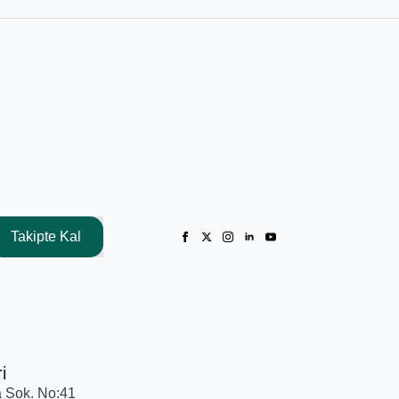
Takipte Kal
i
a Sok. No:41