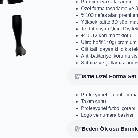
Premium yaka tasarımı
Özel forma tasarlama ve 3
%100 nefes alan premium
Yüksek kalite 3D süblimas
Ter tutmayan QuickDry tek
+50 UV koruma faktörü
Ultra-hafif 140gr premium
Çift katlı dayanıklı dikiş te
Anti-bakteriyel koruma sis
Solmaz ve çatlamaz profe
İsme Özel Forma Set İ
Profesyonel Futbol Forma
Takım şortu
Profesyonel futbol çorabı
Logo ve numara baskısı
Beden Ölçüsü Birimle