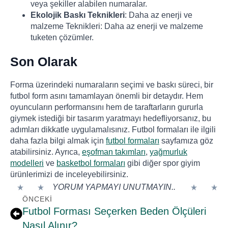
veya şekiller alabilen numaralar.
Ekolojik Baskı Teknikleri
: Daha az enerji ve
malzeme Teknikleri: Daha az enerji ve malzeme
tuketen çözümler.
Son Olarak
Forma üzerindeki numaraların seçimi ve baskı süreci, bir
futbol form asını tamamlayan önemli bir detaydır. Hem
oyuncuların performansını hem de taraftarların gururla
giymek istediği bir tasarım yaratmayı hedefliyorsanız, bu
adımları dikkatle uygulamalısınız. Futbol formaları ile ilgili
daha fazla bilgi almak için
futbol formaları
sayfamıza göz
atabilirsiniz. Ayrıca,
eşofman takımları
,
yağmurluk
modelleri
ve
basketbol formaları
gibi diğer spor giyim
ürünlerimizi de inceleyebilirsiniz.
YORUM YAPMAYI UNUTMAYIN..
ÖNCEKI
Futbol Forması Seçerken Beden Ölçüleri
Nasıl Alınır?